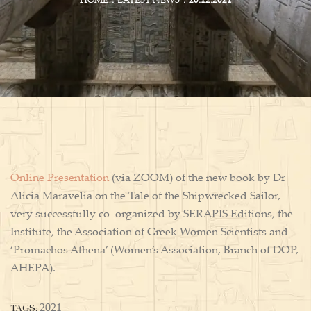
HOME
LATEST NEWS
20.12.2021
Online Presentation
(via ΖΟΟΜ) of the new book by Dr
Alicia Maravelia on the Tale of the Shipwrecked Sailor,
very successfully co–organized by SERAPIS Editions, the
Institute, the Association of Greek Women Scientists and
‘Promachos Athena’ (Women’s Association, Branch of DOP,
AHEPA).
TAGS:
2021