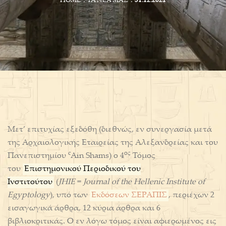
HOME
ΤΑ ΝΈΑ ΜΑΣ
31.12.2021
Μετ’ επιτυχίας εξεδόθη (διεθνώς, εν συνεργασία μετά
της Αρχαιολογικής Εταιρείας της Αλεξανδρείας και του
c
ος
Πανεπιστημίου
Ain Shams) ο 4
Τόμος
του
Επιστημονικού Περιοδικού του
Ινστιτούτου
(
JHIE
=
Journal of the Hellenic Institute of
Egyptology
), υπό των
Εκδόσεων ΣΕΡΑΠΙΣ
, περιέχων 2
εισαγωγικά άρθρα, 12 κύρια άρθρα και 6
βιβλιοκριτικάς. Ο εν λόγω τόμος είναι αφιερωμένος εις