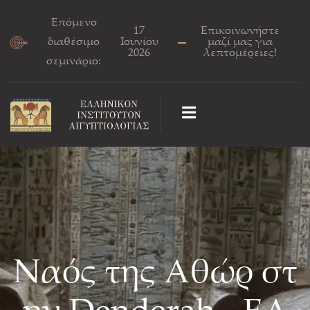
Επόμενο
17
Επικοινωνήστε
διαθέσιμο
Ιουνίου
μαζί μας για
2026
λεπτομέρειες!
σεμινάριο:
Ναός της Αθώρ στ