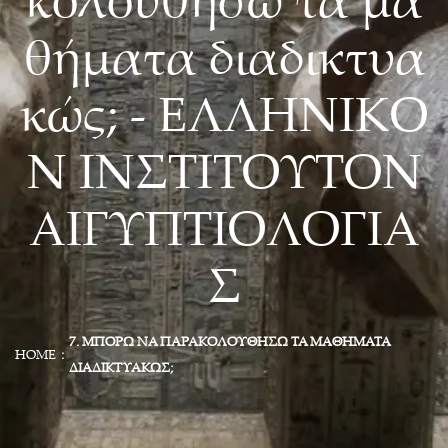
κολουθήσω τα μα
θήματα διαδικτυα
κώς; - ΕΛΛΗΝΙΚΟ
Ν ΙΝΣΤΙΤΟΥΤΟΝ
ΑΙΓΥΠΤΙΟΛΟΓΙΑ
Σ
7. ΜΠΟΡΏ ΝΑ ΠΑΡΑΚΟΛΟΥΘΉΣΩ ΤΑ ΜΑΘΉΜΑΤΑ
HOME
ΔΙΑΔΙΚΤΥΑΚΏΣ;