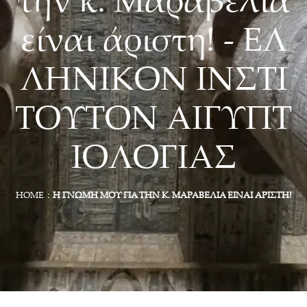
την κ. Μαραβέλια
είναι άριστη! - ΕΛ
ΛΗΝΙΚΟΝ ΙΝΣΤΙ
ΤΟΥΤΟΝ ΑΙΓΥΠΤ
ΙΟΛΟΓΙΑΣ
HOME
Η ΓΝΏΜΗ ΜΟΥ ΓΙΑ ΤΗΝ Κ. ΜΑΡΑΒΈΛΙΑ ΕΊΝΑΙ ΆΡΙΣΤΗ!